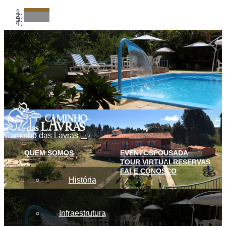
Caminho das Lavras
Alternação
de
QUEM SOMOS
EVENTOS
POUSADA
menu
TOUR VIRTUAL
RESERVAS
FALE CONOSCO
História
Infraestrutura