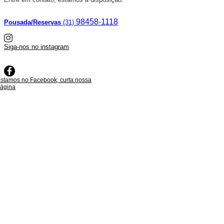
98458-1118
Pousada/Reservas
(31)
Siga-nos no instagram
stamos no Facebook, curta nossa
ágina