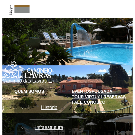
Caminho das Lavras
Alternação
de
QUEM SOMOS
EVENTOS
POUSADA
menu
TOUR VIRTUAL
RESERVAS
FALE CONOSCO
História
Infraestrutura