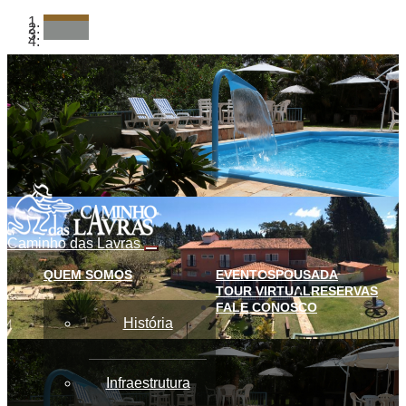
Caminho das Lavras
Alternação
de
QUEM SOMOS
EVENTOS
POUSADA
menu
TOUR VIRTUAL
RESERVAS
FALE CONOSCO
História
Infraestrutura