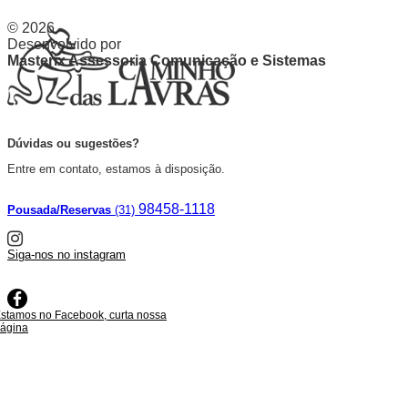
© 2026
Desenvolvido por
Masterix Assessoria Comunicação e Sistemas
Dúvidas ou sugestões?
Entre em contato, estamos à disposição.
98458-1118
Pousada/Reservas
(31)
Siga-nos no instagram
stamos no Facebook, curta nossa
ágina